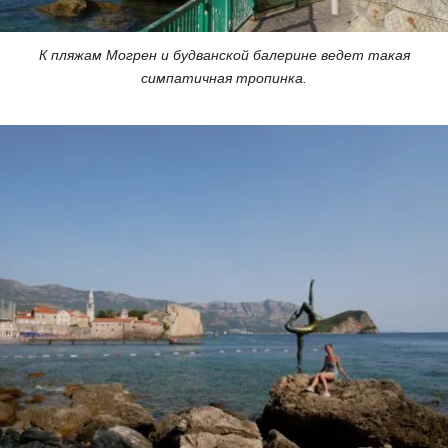
К пляжам Могрен и будванской балерине ведет такая
симпатичная тропинка.