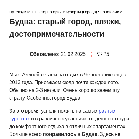
S
k
Путеводитель по Черногории
>
Курорты (Города) Черногории
>
i
Будва: старый город, пляжи,
p
достопримечательности
t
o
c
Обновлено:
21.02.2025
75
o
n
t
Мы с Алиной летаем на отдых в Черногорию еще с
e
2013 года. Приезжаем сюда почти каждое лето.
n
Обычно на 2-3 недели. Очень хорошо знаем эту
t
страну. Особенно, город Будва.
За это время успели пожить на самых
разных
курортах
и в различных условиях: от дешевого тура
до комфортного отдыха в отличных апартаментах.
Больше всего
понравилось в Будве.
Здесь не