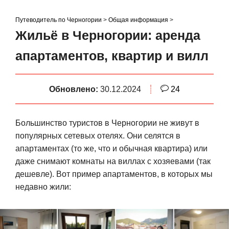
S
k
Путеводитель по Черногории
>
Общая информация
>
i
Жильё в Черногории: аренда
p
апартаментов, квартир и вилл
t
o
c
Обновлено:
30.12.2024
24
o
n
t
Большинство туристов в Черногории не живут в
e
популярных сетевых отелях. Они селятся в
n
апартаментах (то же, что и обычная квартира) или
t
даже снимают комнаты на виллах с хозяевами (так
дешевле). Вот пример апартаментов, в которых мы
недавно жили: