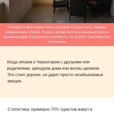
Не всегда по фото можно понять хорошим ли будет отель. Недавно
снимали номер в Тивате. По фото должен был быть шикарный балкон с
красивым видом. В реальности получили то, что на фото. Сам номер был
ещё меньше.
Когда летаем в Черногорию с друзьями или
родителями, арендуем дома или виллы целиком.
Это стоит дороже, но дарит просто незабываемые
эмоции.
Статистика: примерно 70% туристов живут в