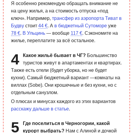
Я особенно рекомендую обращать внимание не
на цену жилья, а на стоимость отпуска «под
ключ». Например,
трансфер из аэропорта Тиват в
Будву
стоит
44 €
. А
в бюджетный Сутоморе
уже
78 €
.
В Ульцинь
— вообще
117 €
. Сэкономите на
жилье, переплатите за всё остальное.
Какое жильё бывает в ЧГ?
Большинство
туристов живут в апартаментах и квартирах.
Также есть отели (будет уборка, но не будет
кухни). Самый бюджетный вариант —комнаты на
виллах (Sobe). Они крошечные и без кухни, но с
отдельным санузлом.
О плюсах и минусах каждого из этих вариантов
расскажу дальше в статье
.
Где поселиться в Черногории, какой
курорт выбрать?
Нам с Алиной и дочкой