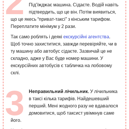
Під’їжджає машина. Сідаєте. Водій навіть
підтвердить, що це він. Потім виявиться,
що це якесь “приват-таксі” з кінським тарифом.
Переплатите мінімум у 2 рази.
Так само роблять і деякі
екскурсійні агентства
.
Щоб точно захиститися, завжди перевіряйте, чи в
ту машину або автобус сідаєте. Зазвичай це не
складно, адже у Вас буде номер машини. У
екскурсійних автобусів є табличка на лобовому
склі.
Неправильний лічильник.
У лічильника
в таксі кілька тарифів. Найдешевший
перший. Мені жодного разу не вдавалося
домовитися, щоб таксист увімкнув саме
його.