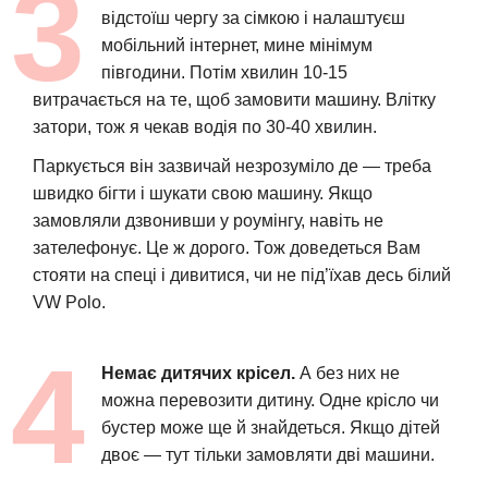
відстоїш чергу за сімкою і налаштуєш
мобільний інтернет, мине мінімум
півгодини. Потім хвилин 10-15
витрачається на те, щоб замовити машину. Влітку
затори, тож я чекав водія по 30-40 хвилин.
Паркується він зазвичай незрозуміло де — треба
швидко бігти і шукати свою машину. Якщо
замовляли дзвонивши у роумінгу, навіть не
зателефонує. Це ж дорого. Тож доведеться Вам
стояти на спеці і дивитися, чи не під’їхав десь білий
VW Polo.
Немає дитячих крісел.
А без них не
можна перевозити дитину. Одне крісло чи
бустер може ще й знайдеться. Якщо дітей
двоє — тут тільки замовляти дві машини.