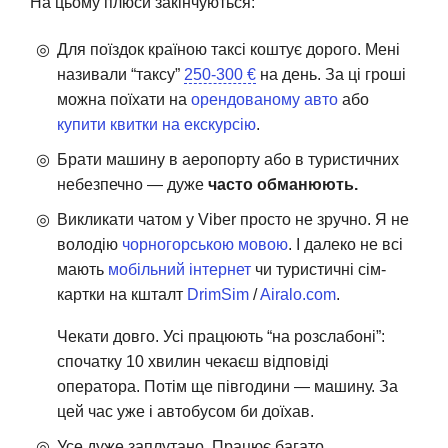
На цьому плюси закінчуються:
Для поїздок країною таксі коштує дорого. Мені
називали “таксу”
250-300 €
на день. За ці гроші
можна поїхати на
орендованому авто
або
купити квитки на екскурсію
.
Брати машину в аеропорту або в туристичних
небезпечно — дуже
часто обманюють.
Викликати чатом у Viber просто не зручно. Я не
володію
чорногорською мовою
. І далеко не всі
мають
мобільний інтернет
чи туристичні сім-
картки на кшталт
DrimSim
/
Airalo.com
.
Чекати довго. Усі працюють “на розслабоні”:
спочатку 10 хвилин чекаєш відповіді
оператора. Потім ще півгодини — машину. За
цей час уже і автобусом би доїхав.
Усе дуже заплутано. Працює багато