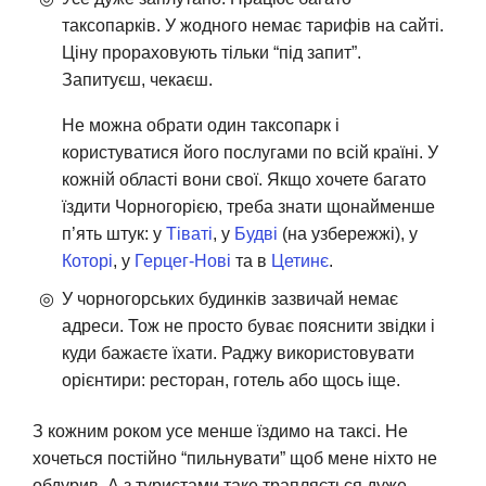
таксопарків. У жодного немає тарифів на сайті.
Ціну прораховують тільки “під запит”.
Запитуєш, чекаєш.
Не можна обрати один таксопарк і
користуватися його послугами по всій країні. У
кожній області вони свої. Якщо хочете багато
їздити Чорногорією, треба знати щонайменше
п’ять штук: у
Тіваті
, у
Будві
(на узбережжі), у
Которі
, у
Герцег-Нові
та в
Цетинє
.
У чорногорських будинків зазвичай немає
адреси. Тож не просто буває пояснити звідки і
куди бажаєте їхати. Раджу використовувати
орієнтири: ресторан, готель або щось іще.
З кожним роком усе менше їздимо на таксі. Не
хочеться постійно “пильнувати” щоб мене ніхто не
обдурив. А з туристами таке трапляється дуже