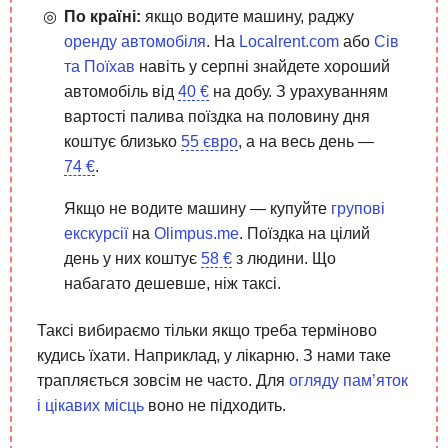
По країні:
якщо водите машину, раджу
оренду автомобіля
. На
Localrent.com
або
Сів
та Поїхав
навіть у серпні знайдете хороший
автомобіль від
40 €
на добу. З урахуванням
вартості палива поїздка на половину дня
коштує близько
55 євро
, а на весь день —
74 €
.
Якщо не водите машину — купуйте
групові
екскурсії
на
Olimpus.me
. Поїздка на цілий
день у них коштує
58 €
з людини. Що
набагато дешевше, ніж таксі.
Таксі вибираємо тільки якщо треба терміново
кудись їхати. Наприклад, у лікарню. З нами таке
трапляється зовсім не часто. Для
огляду пам’яток
і цікавих місць
воно не підходить.