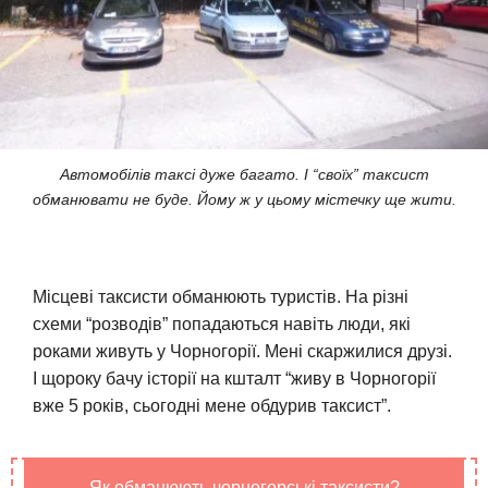
Автомобілів таксі дуже багато. І “своїх” таксист
обманювати не буде. Йому ж у цьому містечку ще жити.
Місцеві таксисти обманюють туристів. На різні
схеми “розводів” попадаються навіть люди, які
роками живуть у Чорногорії. Мені скаржилися друзі.
І щороку бачу історії на кшталт “живу в Чорногорії
вже 5 років, сьогодні мене обдурив таксист”.
Як обманюють чорногорські таксисти?