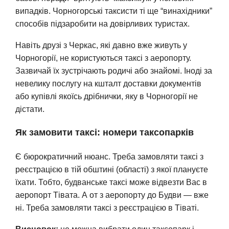
випадків. Чорногорські таксисти ті ще “винахідники”
способів підзаробити на довірливих туристах.
Навіть друзі з Черкас, які давно вже живуть у
Чорногорії, не користуються таксі з аеропорту.
Зазвичай їх зустрічають родичі або знайомі. Іноді за
невелику послугу на кшталт доставки документів
або купівлі якоїсь дрібнички, яку в Чорногорії не
дістати.
Як замовити таксі: номери таксопарків
Є бюрократичний нюанс. Треба замовляти таксі з
реєстрацією в тій обштині (області) з якої плануєте
їхати. Тобто, будванське таксі може відвезти Вас в
аеропорт Тівата. А от з аеропорту до Будви — вже
ні. Треба замовляти таксі з реєстрацією в Тіваті.