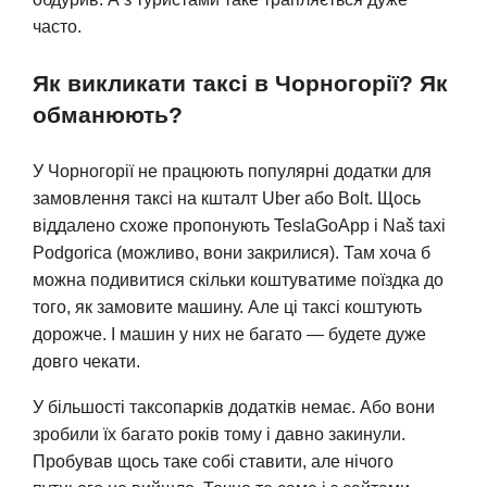
часто.
Як викликати таксі в Чорногорії? Як
обманюють?
У Чорногорії не працюють популярні додатки для
замовлення таксі на кшталт Uber або Bolt. Щось
віддалено схоже пропонують TeslaGoApp і Naš taxi
Podgorica (можливо, вони закрилися). Там хоча б
можна подивитися скільки коштуватиме поїздка до
того, як замовите машину. Але ці таксі коштують
дорожче. І машин у них не багато — будете дуже
довго чекати.
У більшості таксопарків додатків немає. Або вони
зробили їх багато років тому і давно закинули.
Пробував щось таке собі ставити, але нічого