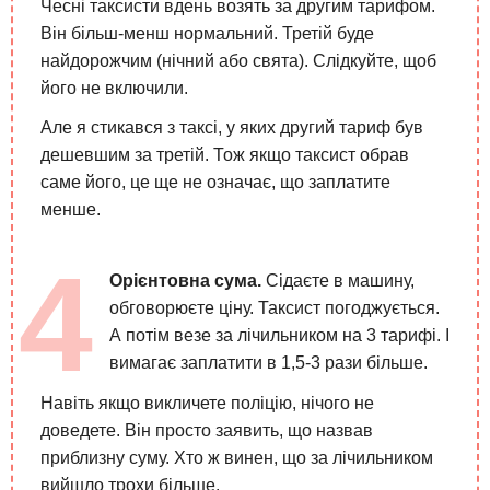
Чесні таксисти вдень возять за другим тарифом.
Він більш-менш нормальний. Третій буде
найдорожчим (нічний або свята). Слідкуйте, щоб
його не включили.
Але я стикався з таксі, у яких другий тариф був
дешевшим за третій. Тож якщо таксист обрав
саме його, це ще не означає, що заплатите
менше.
Орієнтовна сума.
Сідаєте в машину,
обговорюєте ціну. Таксист погоджується.
А потім везе за лічильником на 3 тарифі. І
вимагає заплатити в 1,5-3 рази більше.
Навіть якщо викличете поліцію, нічого не
доведете. Він просто заявить, що назвав
приблизну суму. Хто ж винен, що за лічильником
вийшло трохи більше.