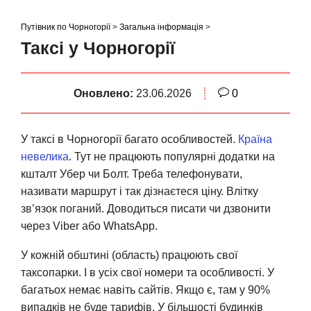
S
k
Путівник по Чорногорії
>
Загальна інформація
>
i
Таксі у Чорногорії
p
t
Оновлено:
23.06.2026
0
o
c
o
У таксі в Чорногорії багато особливостей.
Країна
n
невелика
. Тут не працюють популярні додатки на
t
кшталт Убер чи Болт. Треба телефонувати,
e
називати маршрут і так дізнаєтеся ціну. Влітку
n
зв’язок поганий. Доводиться писати чи дзвонити
t
через Viber або WhatsApp.
У кожній обштині (область) працюють свої
таксопарки. І в усіх свої номери та особливості. У
багатьох немає навіть сайтів. Якщо є, там у 90%
випадків не буде тарифів. У більшості будинків