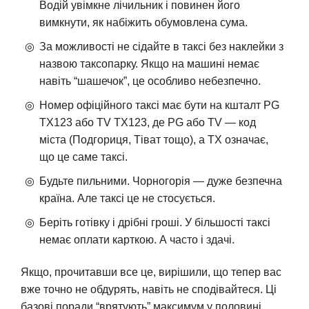
Водій увімкне лічильник і повинен його
вимкнути, як набіжить обумовлена сума.
За можливості не сідайте в таксі без наклейки з
назвою таксопарку. Якщо на машині немає
навіть “шашечок”, це особливо небезпечно.
Номер офіційного таксі має бути на кшталт PG
TX123 або TV TX123, де PG або TV — код
міста (Подгориця, Тіват тощо), а TX означає,
що це саме таксі.
Будьте пильними. Чорногорія — дуже безпечна
країна. Але таксі це не стосується.
Беріть готівку і дрібні гроші. У більшості таксі
немає оплати карткою. А часто і здачі.
Якщо, прочитавши все це, вирішили, що тепер вас
вже точно не обдурять, навіть не сподівайтеся. Ці
базові поради “врятують” максимум у половині