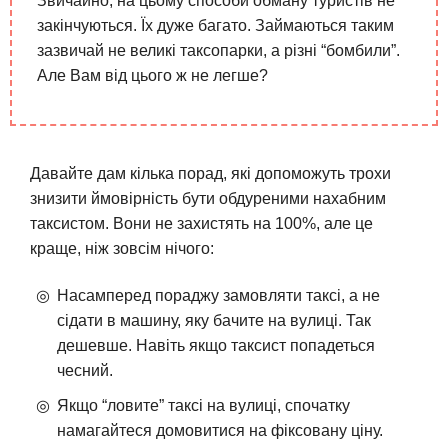
Звичайно, на цьому способи обману туристів не
закінчуються. Їх дуже багато. Займаються таким
зазвичай не великі таксопарки, а різні “бомбили”.
Але Вам від цього ж не легше?
Давайте дам кілька порад, які допоможуть трохи
знизити ймовірність бути обдуреними нахабним
таксистом. Вони не захистять на 100%, але це
краще, ніж зовсім нічого:
Насамперед пораджу замовляти таксі, а не
сідати в машину, яку бачите на вулиці. Так
дешевше. Навіть якщо таксист попадеться
чесний.
Якщо “ловите” таксі на вулиці, спочатку
намагайтеся домовитися на фіксовану ціну.