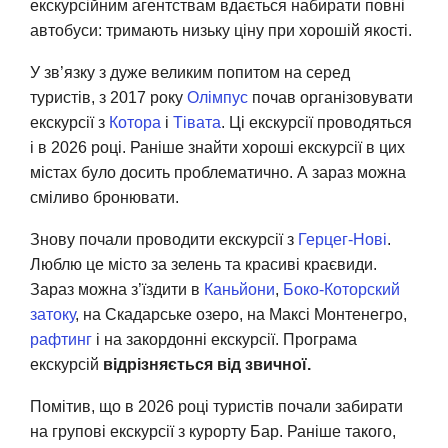
екскурсійним агентствам вдається набирати повні
автобуси: тримають низьку ціну при хорошій якості.
У зв’язку з дуже великим попитом на серед
туристів, з 2017 року
Олімпус
почав організовувати
екскурсії з
Котора
і
Тівата
. Ці екскурсії проводяться
і в 2026 році. Раніше знайти хороші екскурсії в цих
містах було досить проблематично. А зараз можна
сміливо бронювати.
Знову почали проводити екскурсії з
Герцег-Нові
.
Люблю це місто за зелень та красиві краєвиди.
Зараз можна з’їздити в
Каньйони
,
Боко-Которский
затоку
, на Скадарське озеро, на Максі Монтенегро,
рафтинг
і на закордонні екскурсії. Програма
екскурсій
відрізняється від звичної.
Помітив, що в 2026 році туристів почали забирати
на групові екскурсії з курорту Бар. Раніше такого,