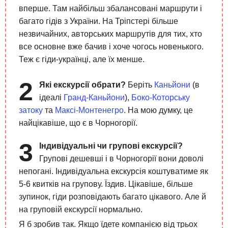
вперше. Там найбільш збалансовані маршрути і
багато гідів з України. На Тріпстері більше
незвичайних, авторських маршрутів для тих, хто
все основне вже бачив і хоче чогось новенького.
Теж є гіди-українці, але їх менше.
Які екскурсії обрати?
Беріть
Каньйони
(в
ідеалі
Гранд-Каньйони
),
Боко-Которську
затоку
та
Максі-Монтенегро
. На мою думку, це
найцікавіше, що є в Чорногорії.
Індивідуальні чи групові екскурсії?
Групові дешевші і в Чорногорії вони доволі
непогані. Індивідуальна екскурсія коштуватиме як
5-6 квитків на групову. Їздив. Цікавіше, більше
зупинок, гіди розповідають багато цікавого. Але й
на груповій екскурсії нормально.
Я б зробив так. Якщо їдете компанією від трьох