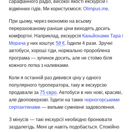
сарафанного радіо, високої якості екскурсій і
відмінних гідів. Ми користуємося:
Olimpus.me
.
При цьому, через економію на всьому
перерахованому раніше ціни виходять досить
комфортні. Наприклад, екскурсія
Каньйонами Тара і
Морача
у них коштує
58 €
. Їздили 4 рази. Зручні
автобуси, хороші гіди, нормально пророблена
програма — зупинок досить, але не стоїмо біля
кожного лотка з наливками.
Коли я останній раз дивився ціну у одного
популярного туроператора, таку ж екскурсію
продавали за
75 євро
. Автобуси в них нові, красиві,
але двоповерхові. Їздити на таких
чорногорськими
серпантинами
— вельми сумнівне задоволення.
З мінусів — такі екскурсії необхідно бронювати
заздалегідь. Мені це навіть подобається. Спокійно