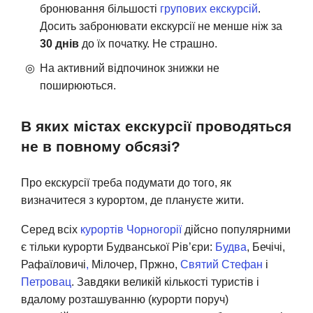
бронювання більшості
групових екскурсій
.
Досить забронювати екскурсії не менше ніж за
30 днів
до їх початку. Не страшно.
На активний відпочинок знижки не
поширюються.
В яких містах екскурсії проводяться
не в повному обсязі?
Про екскурсії треба подумати до того, як
визначитеся з курортом, де плануєте жити.
Серед всіх
курортів Чорногорії
дійсно популярними
є тільки курорти Будванської Рів’єри:
Будва
, Бечічі,
Рафаїловичі
,
Мілочер, Пржно,
Святий Стефан
і
Петровац
. Завдяки великій кількості туристів і
вдалому розташуванню (курорти поруч)