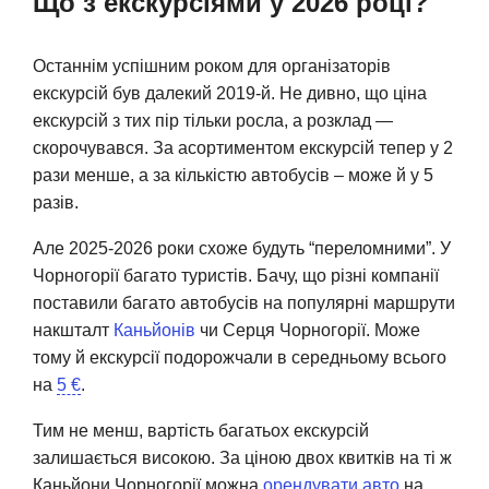
Що з екскурсіями у 2026 році?
Останнім успішним роком для організаторів
екскурсій був далекий 2019-й. Не дивно, що ціна
екскурсій з тих пір тільки росла, а розклад —
скорочувався. За асортиментом екскурсій тепер у 2
рази менше, а за кількістю автобусів – може й у 5
разів.
Але 2025-2026 роки схоже будуть “переломними”. У
Чорногорії багато туристів. Бачу, що різні компанії
поставили багато автобусів на популярні маршрути
накшталт
Каньйонів
чи Серця Чорногорії. Може
тому й екскурсії подорожчали в середньому всього
на
5 €
.
Тим не менш, вартість багатьох екскурсій
залишається високою. За ціною двох квитків на ті ж
Каньйони Чорногорії можна
орендувати авто
на