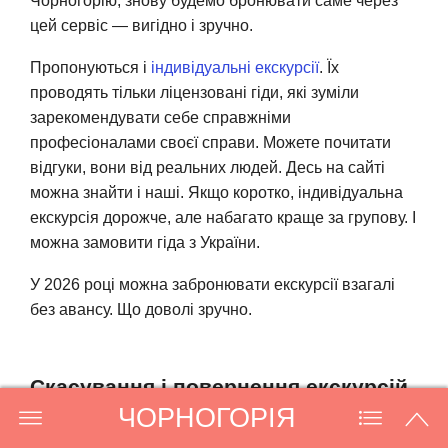
Чорногорію, знову будемо бронювати саме через
цей сервіс — вигідно і зручно.
Пропонуються і
індивідуальні екскурсії
. Їх
проводять тільки ліцензовані гіди, які зуміли
зарекомендувати себе справжніми
професіоналами своєї справи. Можете почитати
відгуки, вони від реальних людей. Десь на сайті
можна знайти і наші. Якщо коротко, індивідуальна
екскурсія дорожче, але набагато краще за групову. І
можна замовити гіда з України.
У 2026 році можна забронювати екскурсії взагалі
без авансу. Що доволі зручно.
Скасування і повернення екскурсій
ЧОРНОГОРІЯ
Немає авансу — немає і проблем зі скасуванням