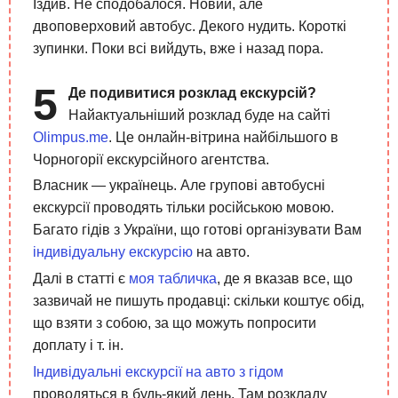
Їздив. Не сподобалося. Новий, але
двоповерховий автобус. Декого нудить. Короткі
зупинки. Поки всі вийдуть, вже і назад пора.
Де подивитися розклад екскурсій?
Найактуальніший розклад буде на сайті
Olimpus.me
. Це онлайн-вітрина найбільшого в
Чорногорії екскурсійного агентства.
Власник — українець. Але групові автобусні
екскурсії проводять тільки російською мовою.
Багато гідів з України, що готові організувати Вам
індивідуальну екскурсію
на авто.
Далі в статті є
моя табличка
, де я вказав все, що
зазвичай не пишуть продавці: скільки коштує обід,
що взяти з собою, за що можуть попросити
доплату і т. ін.
Індивідуальні екскурсії на авто з гідом
проводяться в будь-який день. Там розкладу