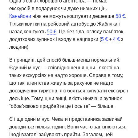
Одна з ознак хорошого агентства — немає
екскурсій в подарунок чи дуже низьких цін.
Каньйони
ніяк не можуть коштувати дешевше
58 €
.
Тільки квитки на рейсовий автобус до Жабляка і
назад коштують
50 €
. Це без гіда, огляду пам’яток,
додаткових зупинок і входу в нацпарки (
5 €
+
4 €
з
людини).
В принципі, цей спосіб більш-менш нормальний.
Єдиний мінус — співвідношення ціни і якості на
таких екскурсіях не надто хороше. Справа в тому,
що такі агентства живуть за рахунок не надто
досвідчених туристів, які бояться купувати екскурсії
десь іще. Тому, ціни вищі, якість нижча, а зупинок
“обов’язково придбайте це і ось те” — більше.
Є і ще один мінус. Чекати представника зазвичай
доводиться кілька годин. Вони часто запізнюються.
Іноді взагалі забувають прийти. Загалом, цей