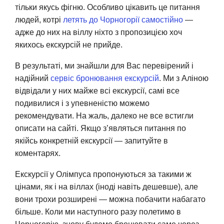
тільки якусь фігню. Особливо цікавить це питання
людей, котрі
летять до Чорногорії самостійно
—
адже
до них на віллу ніхто з пропозицією хоч
якихось екскурсій не прийде.
В результаті, ми знайшли для Вас перевірений і
надійний
сервіс бронювання екскурсій
. Ми з Аліною
відвідали у них майже всі екскурсії, самі все
подивилися і з упевненістю можемо
рекомендувати. На жаль, далеко не все встигли
описати на сайті. Якщо з’являться питання по
якійсь конкретній екскурсії — запитуйте в
коментарях.
Екскурсії у Олімпуса пропонуються за такими ж
цінами, як і на віллах (іноді навіть дешевше), але
вони трохи розширені — можна побачити набагато
більше. Коли ми наступного разу полетимо в