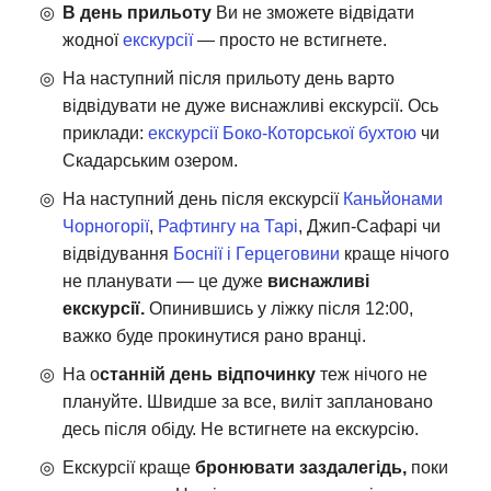
В день прильоту
Ви не зможете відвідати
жодної
екскурсії
— просто не встигнете.
На наступний після прильоту день варто
відвідувати не дуже виснажливі екскурсії. Ось
приклади:
екскурсії Боко-Которської бухтою
чи
Скадарським озером.
На наступний день після екскурсії
Каньйонами
Чорногорії
,
Рафтингу на Тарі
, Джип-Сафарі чи
відвідування
Боснії і Герцеговини
краще нічого
не планувати — це дуже
виснажливі
екскурсії.
Опинившись у ліжку після 12:00,
важко буде прокинутися рано вранці.
На о
станній день відпочинку
теж нічого не
плануйте. Швидше за все, виліт заплановано
десь після обіду. Не встигнете на екскурсію.
Екскурсії краще
бронювати заздалегідь,
поки