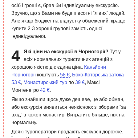
осіб і гроші є, брав би індивідуальну екскурсію.
Зручно, що з Вами не буде півсотні “лівих” людей.
Але якщо бюджет на відпустку обмежений, краще
купити 2-3 хороші групові замість однієї
індивідуальної.
Які ціни на екскурсії в Чорногорії?
Тут у
всіх нормальних туристичних агенцій з
хорошою якістю діє єдина ціна.
Каньйони
Чорногорії
коштують
58 €
,
Боко-Которська затока
53 €
,
Монастирський тур
по
39 €
, Максі
Монтенегро
42 €
.
Якщо знайшли щось дуже дешеве, це або обман,
або екскурсія виявиться неякісною: зі зборами “за
вхід” в кожен монастир. Витратите більше, ніж на
нормальну.
Деякі туроператори продають екскурсії дорожче.