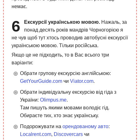
немає.
Екскурсії українською мовою.
Нажаль, за
понад десять років мандрів Чорногорією я
не чув щоб тут хтось проводив автобусні екскурсії
українською мовою. Тільки російська.
Якщо це не підходить, то в Вас всього три
варіанти:
Обрати групову екскурсію англійською:
GetYourGuide.com
чи
Viator.com
.
Обрати індивідуальну екскурсію від гіда з
України:
Olimpus.me
.
Там пишуть якими мовами володіє гід.
Обираєте тих, хто знає українську.
Подорожувати на
орендованому авто
:
Localrent.com
,
Discovercars
чи