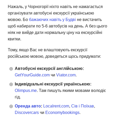
Нажаль, у Чорногорії ніхто навіть не намагається
організувати автобусні екскурсії українською
мовою. Бо
бажаючих навіть у Будві
не вистачить
щоб набирати по 5-6 автобусів на день. А без цього
ніяк не вийде дати нормальну ціну на екскурсійні
квитки.
Тому, якщо Вас не влаштовують екскурсії
російською мовою, доведеться щось придумати:
Автобусні екскурсії англійською:
GetYourGuide.com
чи
Viator.com
.
Індивідуальні екскурсії українською:
Olimpus.me
. Там пишуть якими мовами володіє
гід.
Оренда авто
:
Localrent.com
,
Сів і Поїхав
,
Discovercars
чи
Economybookings
.