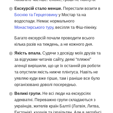
Екскурсій стало менше.
Перестали возити в
Боснію та Герцеговину
у Мостар та на
водоспади. Немає нормального
Монастирського туру
, весілля та Фіш-пікніку.
Багато екскурсій почали проводити всього
кілька разів на тиждень, а не кожного дня.
Якість впала.
Судячи з досвіду моїх друзів та
за відгуками читачів сайту, деякі “пляжні”
агенції вирішили, що це їх останній рік роботи
та опустили якість нижче плінтуса. Навіть не
уявляю куди вже гірше, там і раніше все було
організовано доволі посередньо.
Великі групи.
Не всі люди на екскурсіях
адекватні. Переважно групи складаються з
українців, жителів країн Балтії (Латвія, Литва,
Екстонія), казахів та ізраїльтян. Але в автобусі