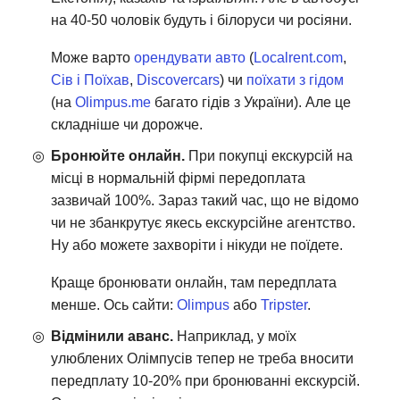
на 40-50 чоловік будуть і білоруси чи росіяни.
Може варто
орендувати авто
(
Localrent.com
,
Сів і Поїхав
,
Discovercars
) чи
поїхати з гідом
(на
Olimpus.me
багато гідів з України). Але це
складніше чи дорожче.
Бронюйте онлайн.
При покупці екскурсій на
місці в нормальній фірмі передоплата
зазвичай 100%. Зараз такий час, що не відомо
чи не збанкрутує якесь екскурсійне агентство.
Ну або можете захворіти і нікуди не поїдете.
Краще бронювати онлайн, там передплата
менше. Ось сайти:
Olimpus
або
Tripster
.
Відмінили аванс.
Наприклад, у моїх
улюблених Олімпусів тепер не треба вносити
передплату 10-20% при бронюванні екскурсій.