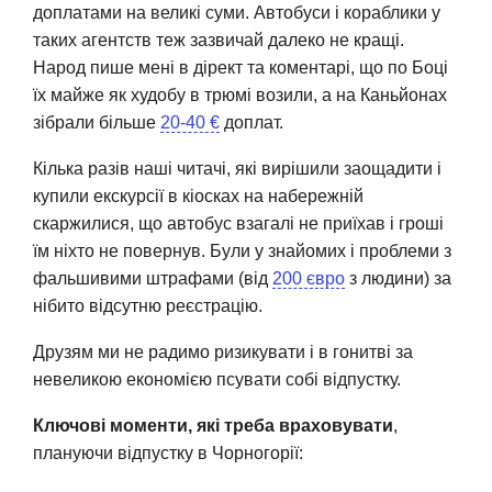
доплатами на великі суми. Автобуси і кораблики у
таких агентств теж зазвичай далеко не кращі.
Народ пише мені в дірект та коментарі, що по Боці
їх майже як худобу в трюмі возили, а на Каньйонах
зібрали більше
20-40 €
доплат.
Кілька разів наші читачі, які вирішили заощадити і
купили екскурсії в кіосках на набережній
скаржилися, що автобус взагалі не приїхав і гроші
їм ніхто не повернув. Були у знайомих і проблеми з
фальшивими штрафами (від
200 євро
з людини) за
нібито відсутню реєстрацію.
Друзям ми не радимо ризикувати і в гонитві за
невеликою економією псувати собі відпустку.
Ключові моменти, які треба враховувати
,
плануючи відпустку в Чорногорії: