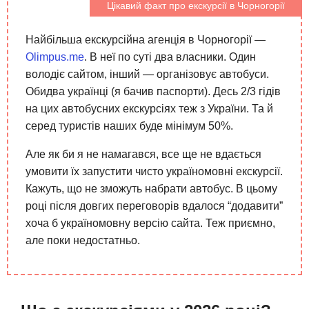
Цікавий факт про екскурсії в Чорногорії
Найбільша екскурсійна агенція в Чорногорії —
Olimpus.me
. В неї по суті два власники. Один
володіє сайтом, інший — організовує автобуси.
Обидва українці (я бачив паспорти). Десь 2/3 гідів
на цих автобусних екскурсіях теж з України. Та й
серед туристів наших буде мінімум 50%.
Але як би я не намагався, все ще не вдається
умовити їх запустити чисто україномовні екскурсії.
Кажуть, що не зможуть набрати автобус. В цьому
році після довгих переговорів вдалося “додавити”
хоча б україномовну версію сайта. Теж приємно,
але поки недостатньо.