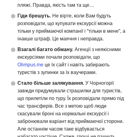
пляжі. Правда, якість там та ще…
Гіди брешуть.
Не вірте, коли Вам будуть
розповідати, що купувати екскурсії можна
тільки у приймаючої компанії і “тільки в мене”, а
інакше штраф. Це маячня і неправда.
Взагалі багато обману.
Агенції з неякісними
екскурсіями почали розповідати, що
Olimpus.me
це їх сайт і навіть забирають
туристів з зупинки за їх ваучерами.
Стало більше залякування.
У Чорногорії
завжди придумували страшилки для туристів,
що прилетіли по туру. Їх розповідали прямо під
час трансферів. Все з метою щоб люди
скасували броні на нормальні екскурсії і
забронювали варіант від приймаючої сторони.
Але останнім часом таке відбувається
набагато частіше. Схоже, гроші не пахнуть.