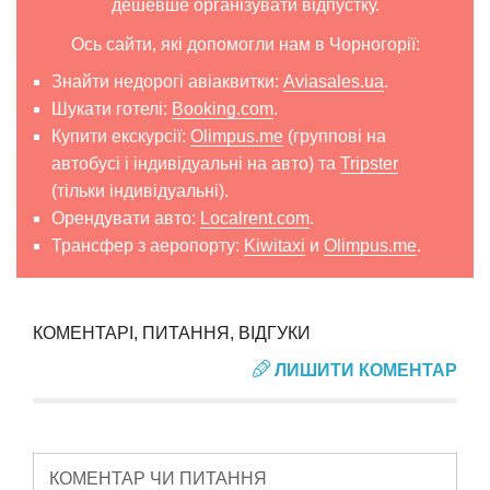
дешевше організувати відпустку.
Ось сайти, які допомогли нам в Чорногорії:
Знайти недорогі авіаквитки:
Aviasales.ua
.
Шукати готелі:
Booking.com
.
Купити екскурсії:
Olimpus.me
(группові на
автобусі і індивідуальні на авто) та
Tripster
(тільки індивідуальні).
Орендувати авто:
Localrent.com
.
Трансфер з аеропорту:
Kiwitaxi
и
Olimpus.me
.
КОМЕНТАРІ, ПИТАННЯ, ВІДГУКИ
ЛИШИТИ КОМЕНТАР
КОМЕНТАР ЧИ ПИТАННЯ