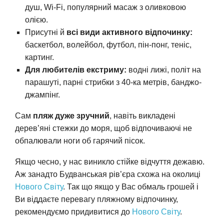
душ, Wi-Fi, популярний масаж з оливковою
олією.
Присутні й
всі види активного відпочинку:
баскетбол, волейбол, футбол, пін-понг, теніс,
картинг.
Для любителів екстриму:
водні лижі, політ на
парашуті, парні стрибки з 40-ка метрів, банджо-
джампінг.
Сам
пляж дуже зручний
, навіть викладені
дерев’яні стежки до моря, щоб відпочиваючі не
обпалювали ноги об гарячий пісок.
Якщо чесно, у нас виникло стійке відчуття дежавю.
Аж занадто Будванськая рів’єра схожа на околиці
Нового Світу
. Так що якщо у Вас обмаль грошей і
Ви віддаєте перевагу пляжному відпочинку,
рекомендуємо придивитися до
Нового Світу
.