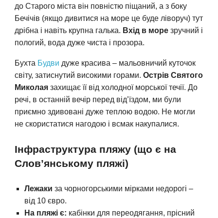
до Старого міста він повністю піщаний, а з боку
Бечічів (якщо дивитися на море це буде ліворуч) тут
дрібна і навіть крупна галька.
Вхід в море
зручний і
пологий, вода дуже чиста і прозора.
Бухта
Будви
дуже красива – мальовничий куточок
світу, затиснутий високими горами.
Острів Святого
Миколая
захищає її від холодної морської течії. До
речі, в останній вечір перед від’їздом, ми були
приємно здивовані дуже теплою водою. Не могли
не скористатися нагодою і всмак накупалися.
Інфраструктура пляжу (що є на
Слов’янському пляжі)
Лежаки
за чорногорськими мірками недорогі –
від 10 євро.
На пляжі є:
кабінки для переодягання, прісний