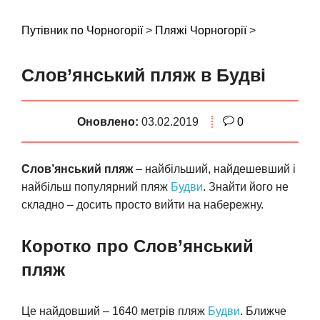
S
k
Путівник по Чорногорії
>
Пляжі Чорногорії
>
i
p
Слов’янський пляж в Будві
t
o
c
Оновлено:
03.02.2019
0
o
n
t
Слов’янський пляж
– найбільший, найдешевший і
e
найбільш популярний пляж
Будви
. Знайти його не
n
складно – досить просто вийти на набережну.
t
Коротко про Слов’янський
пляж
Це найдовший – 1640 метрів пляж
Будви
. Ближче